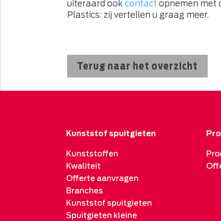
uiteraard ook
contact
opnemen met d
Plastics: zij vertellen u graag meer.
Terug naar het overzicht
Kunststof spuitgieten
Pro
Kunststoffen
Pro
Kwaliteit
Off
Offerte aanvragen
Branches
Kunststof spuitgieten
Spuitgieten kleine