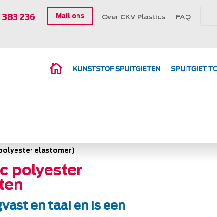
Mail ons
5 383 236
Over CKV Plastics
FAQ
KUNSTSTOF SPUITGIETEN
SPUITGIET T
polyester elastomer)
c polyester
ten
gvast en taai en is een