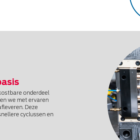
basis
 kostbare onderdeel
rken we met ervaren
afleveren. Deze
 snellere cyclussen en