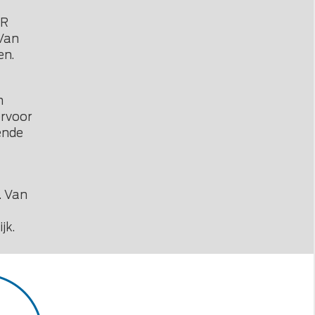
PR
 Van
en.
n
ervoor
ende
. Van
jk.