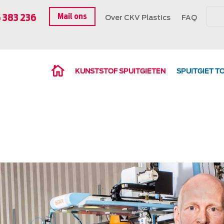
Mail ons
5 383 236
Over CKV Plastics
FAQ
KUNSTSTOF SPUITGIETEN
SPUITGIET T