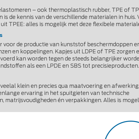
elastomeren
– ook thermoplastisch rubber, TPE of T
is de kennis van de verschillende materialen in huis.
it TPEE: alles is mogelijk met deze flexibele material
s
tner voor de productie van kunststof beschermdoppen e
lenzen en koppelingen. Kapjes uit LDPE of TPE zorgen 
rvoerd kan worden tegen de steeds belangrijker word
ndstoffen als een LPDE en SBS tot precisieproducten.
veelal klein en precies qua maatvoering en afwerking
enlange ervaring in het spuitgieten van technische
en, matrijsvoudigheden én verpakkingen. Alles is mogeli