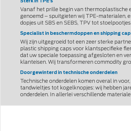
Sterk in TPE’s
Vanaf het prille begin van
thermoplastische 
genoemd – spuitgieten wij TPE-materialen, en 
dopjes uit SBS en SEBS, TPV tot stoelpootjes u
Specialist in beschermdoppen en shipping cap
Wij zijn uitgegroeid tot een zeer sterke par
plastic shipping caps voor klantspecifieke f
dat uw speciale toepassing afgesloten en ve
klanteisen. Wij transformeren commodity gro
Doorgewinterd in technische onderdelen
Technische onderdelen komen overal in voor, 
tandwieltjes tot kogelknopjes: wij hebben jar
onderdelen. In allerlei verschillende material